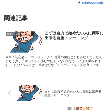
)
ィ
rainbowmagic
ン
ド
ウ
で
開
関連記事
き
ま
す
)
まずは自力で始めたい人に簡単に
簡単筋トレ編
出来る自重トレーニング
簡単！初心者ドラゴンフラッグ！ 普通の腹筋とかじゃなくて、なん
かもう少し「やってる」感じの筋トレないですかってよく聞かれま
す。 そういう人には、筆者は必ず「ドラゴンフラッグが良いです
よ」と答えます。 まずはドラゴンフラッグがどういうものか良...
まずは自力で始めたい人に簡単に出来る
自重トレーニング