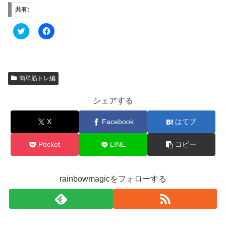
共有:
ク
F
リ
a
ッ
c
ク
e
し
b
て
o
T
o
w
k
簡単筋トレ編
i
で
t
共
t
有
シェアする
e
す
r
る
で
に
共
は
X
Facebook
はてブ
有
ク
(
リ
新
ッ
Pocket
LINE
コピー
し
ク
い
し
ウ
て
ィ
く
ン
だ
rainbowmagicをフォローする
ド
さ
ウ
い
で
(
開
新
き
し
ま
い
す
ウ